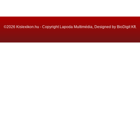
©2026 Kislexikon.hu - Copyright Lapoda Multimédia, Designed by BioDigit Kft.