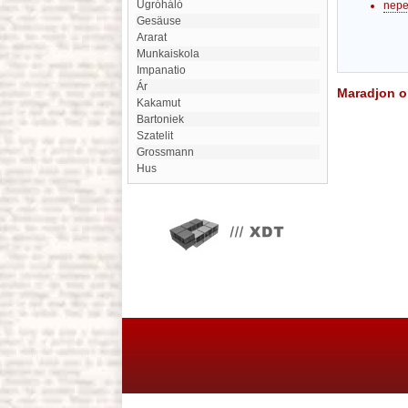
Ugróháló
nepe
Gesäuse
Ararat
Munkaiskola
Impanatio
Ár
Maradjon on
Kakamut
Bartoniek
Szatelit
Grossmann
Hus