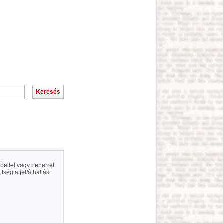
ibellel vagy neperrel
ség a jel/áthallási