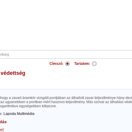
Címszó:
Tartalom:
i védettség
i, hogy a zavart áramkör vizsgált pontjában az áthallott zavar teljesítménye hány dec
 az ugyanebben a pontban mért hasznos teljesítmény. Más szóval az áthallási védett
logaritmikus egységekben kifejezve.
te:
Lapoda Multimédia
dás
bel