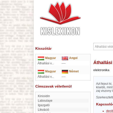
Kisszótár
Magyar
Angol
Áthallás
Áthallási v...
----
elektronika
Magyar
Német
Áthallási v...
----
Azt fejezi k
Címszavak véletlenül
kisebb, mint
zaj viszony 
Kinioidin
Szerkesztet
Laboulaye
Kapcsoló
Igazgató
likváció
deci