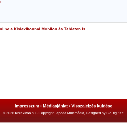
r
line a Kislexikonnal Mobilon és Tableten is
Impresszum
•
Médiaajánlat
•
Visszajelzés küldése
© 2026 Kislexikon.hu - Copyright Lapoda Multimédia, Designed by BioDigit Kft.