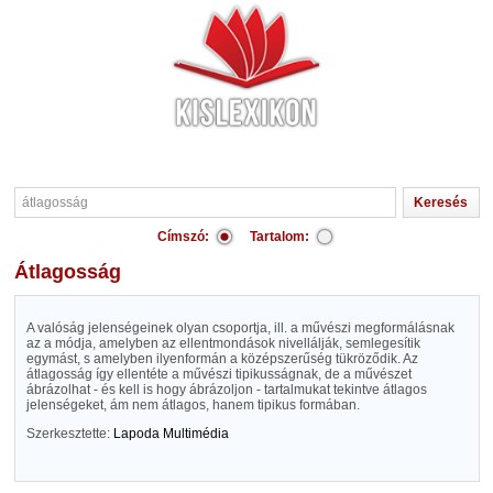
Címszó:
Tartalom:
átlagosság
A valóság jelenségeinek olyan csoportja, ill. a művészi megformálásnak
az a módja, amelyben az ellentmondások nivellálják, semlegesítik
egymást, s amelyben ilyenformán a középszerűség tükröződik. Az
átlagosság így ellentéte a művészi tipikusságnak, de a művészet
ábrázolhat - és kell is hogy ábrázoljon - tartalmukat tekintve átlagos
jelenségeket, ám nem átlagos, hanem tipikus formában.
Szerkesztette:
Lapoda Multimédia