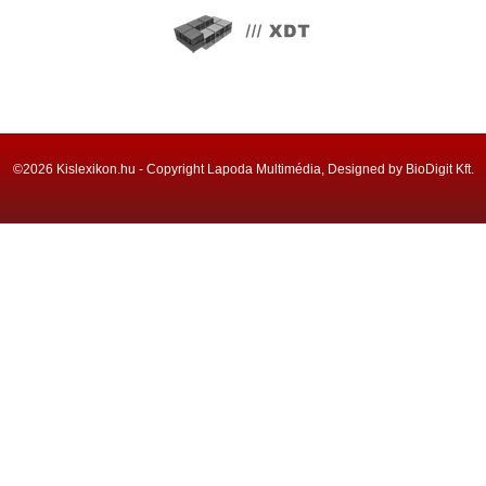
©2026 Kislexikon.hu - Copyright Lapoda Multimédia, Designed by BioDigit Kft.