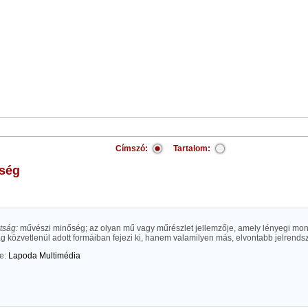
Címszó:
Tartalom:
sség
tság:
művészi minőség; az olyan mű vagy műrészlet jellemzője, amely lényegi mon
g közvetlenül adott formáiban fejezi ki, hanem valamilyen más, elvontabb jelrendsz
te:
Lapoda Multimédia