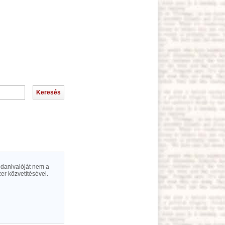
danivalóját nem a
er közvetítésével.