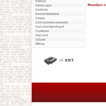
Kötélzet
Maradjon on
Károly Lajos
eszközök
Kereszt feltalálása
Pulque
Cent nouvelles nouvelles
Horn Arvid Bernát gróf
crustacea
Házi rend
Század
Bittong