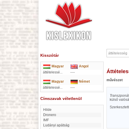
Kisszótár
Magyar
Angol
áttétele
áttételessé...
----
művészet
Magyar
Német
áttételessé...
----
Transzponál
Címszavak véletlenül
külső valósá
Szerkesztet
Hilde
Dronero
IMF
Ludányi apátság