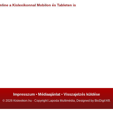
line a Kislexikonnal Mobilon és Tableten is
Impresszum
•
Médiaajánlat
•
Visszajelzés küldése
© 2026 Kislexikon.hu - Copyright Lapoda Multimédia, Designed by BioDigit Kft.