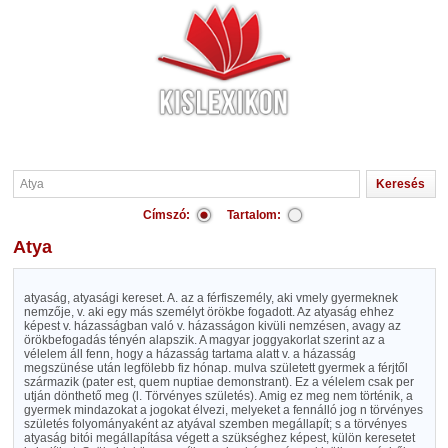
Címszó:
Tartalom:
Atya
atyaság, atyasági kereset. A. az a férfiszemély, aki vmely gyermeknek
nemzője, v. aki egy más személyt örökbe fogadott. Az atyaság ehhez
képest v. házasságban való v. házasságon kivüli nemzésen, avagy az
örökbefogadás tényén alapszik. A magyar joggyakorlat szerint az a
vélelem áll fenn, hogy a házasság tartama alatt v. a házasság
megszünése után legfölebb fiz hónap. mulva született gyermek a férjtől
származik (pater est, quem nuptiae demonstrant). Ez a vélelem csak per
utján dönthető meg (l. Törvényes születés). Amig ez meg nem történik, a
gyermek mindazokat a jogokat élvezi, melyeket a fennálló jog n törvényes
születés folyományaként az atyával szemben megállapít; s a törvényes
atyaság bitói megállapítása végett a szükséghez képest, külön keresetet