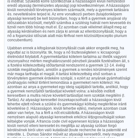
is indíthat. Szükebb körre szorítkoznak a házasságon kivüli nemzésből
eredő atyaság (természetes atyaság) jogi következményei. A házasságon
kivüli nemzésből törvényes kötelem származik, mely a gyermek tartására
és. neveltetésére terjed ki. Az erre vonatkozó perben (tulajdonképem
atyasági kereset) be kell bizonyítani, hogy a férfi a gyermek anyjával oly
időszakbán közösült, melytől számítva a szülésig hatnál nem kevesebb és
tiznél nem több hónap mult el. Ez azonban csak vélelmet állapít meg az
atyaság kérdésében és nem zárja ki annak az ellenbizonyítását, hogy a
nő a fogamzási időszak alatt más férfival nem közösült(exceptio plurium
concubentium).
Ujabban ennek a kifogásnak bizonyítását csak akkor engedik meg, ha
egyuttal az is bizonyírta: tik, hogy a nő tisztességtelen v. kicsapongó
életmódot folytatott. A gyermektartási kötelem tartalma az illetők vagyoni
viszonyaihoz mérten meghatározandó pénzbeli járadék fizetésében áll, s
a fizetési kötelezettség időtartamát rendszerint a gyermek 12-14. évéig
szokták megállapítani, amidőn a gyermek a rendes körülmények szerint
már maga tarthatja el magát. A tartási kötelezettség első sorban a
törvénytelen gyermek érdekére szolgál, s ezért az anyának gyámhatósági
jóváhagyás nélkül történt lemondása a gyermeket nem kötelezi: Ha
azonban az anya a gyermeket egy ideig sajátjából tartotta, anélkül, hogy
a gyermek nemzőjétől tartásdijat követelt volna: a később indított
keresetben a multra nézve követelt tartásdíjat nem szokták megitélni (l.
Tartás). Az atyasági keresettel összekapcsolható a házasságon kivül
teherbe ejtett nőnek a szülési és gyermekágyi költség megtérítése iránti
követelése (l. Házasságon. kivüli teherbe ejtés), melynek azonban csak
akkor van helye, ha a férfi a nőt elcsábította. A házasságon kivüli
nemzésen alapuló atyasági keresetnek erkölcsi létjogosultságát sokan
kétségbe vonják. A francia code civil egyenesen kizárja a házasságon
kivüli nemző elleni keresetet és megtiltja az atyaság szóban forgó
kérdésének birói uton való kutatását (toute recherche de la paternité est
interdite. L. Dumas Sándor művét az atyasági keresetről, mely magyar