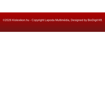
©2026 Kislexikon.hu - Copyright Lapoda Multimédia, Designed by BioDigit Kft.