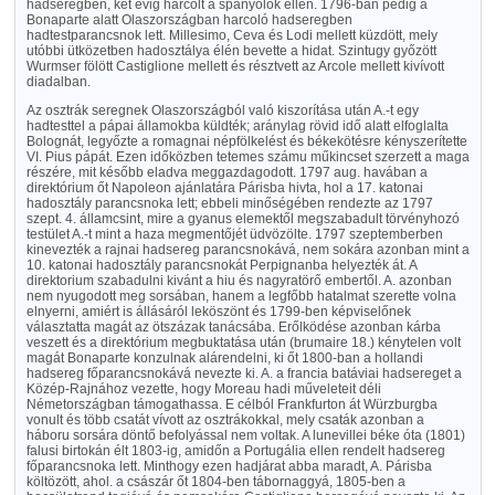
hadseregben, két évig harcolt a spanyolok ellen. 1796-ban pedig a
Bonaparte alatt Olaszországban harcoló hadseregben
hadtestparancsnok lett. Millesimo, Ceva és Lodi mellett küzdött, mely
utóbbi ütközetben hadosztálya élén bevette a hidat. Szintugy győzött
Wurmser fölött Castiglione mellett és résztvett az Arcole mellett kivívott
diadalban.
Az osztrák seregnek Olaszországból való kiszorítása után A.-t egy
hadtesttel a pápai államokba küldték; aránylag rövid idő alatt elfoglalta
Bolognát, legyőzte a romagnai népfölkelést és békekötésre kényszerítette
VI. Pius pápát. Ezen időközben tetemes számu műkincset szerzett a maga
részére, mit később eladva meggazdagodott. 1797 aug. havában a
direktórium őt Napoleon ajánlatára Párisba hivta, hol a 17. katonai
hadosztály parancsnoka lett; ebbeli minőségében rendezte az 1797
szept. 4. államcsint, mire a gyanus elemektől megszabadult törvényhozó
testület A.-t mint a haza megmentőjét üdvözölte. 1797 szeptemberben
kinevezték a rajnai hadsereg parancsnokává, nem sokára azonban mint a
10. katonai hadosztály parancsnokát Perpignanba helyezték át. A
direktorium szabadulni kivánt a hiu és nagyratörő embertől. A. azonban
nem nyugodott meg sorsában, hanem a legfőbb hatalmat szerette volna
elnyerni, amiért is állásáról leköszönt és 1799-ben képviselőnek
választatta magát az ötszázak tanácsába. Erőlködése azonban kárba
veszett és a direktórium megbuktatása után (brumaire 18.) kénytelen volt
magát Bonaparte konzulnak alárendelni, ki őt 1800-ban a hollandi
hadsereg főparancsnokává nevezte ki. A. a francia batáviai hadsereget a
Közép-Rajnához vezette, hogy Moreau hadi műveleteit déli
Németországban támogathassa. E célból Frankfurton át Würzburgba
vonult és több csatát vívott az osztrákokkal, mely csaták azonban a
háboru sorsára döntő befolyással nem voltak. A lunevillei béke óta (1801)
falusi birtokán élt 1803-ig, amidőn a Portugália ellen rendelt hadsereg
főparancsnoka lett. Minthogy ezen hadjárat abba maradt, A. Párisba
költözött, ahol. a császár őt 1804-ben tábornaggyá, 1805-ben a