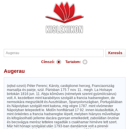
Címszó:
Tartalom:
Augerau
(ejtsd ozsró) Péter Ferenc; Károly, castiglionei herceg, Franciaország
marsallja és pairje, szül. Párisban 175 7 nov. 11.. megh. La Holsaye
birtokán 1816 jun. 11. Atyja kőműves (némelyek szerint gyümölcsárus)
volt. A. kezdetben mint karabélyos szolgált a francia hadseregben, de
nemsokára megszökött és Ausztriában, Spanyolországban, Portugáliában
és Nápolyban szolgált mint katona, mig végre 1787. mint vívómester
Nápolyban telepedett le. Midőn honfitársait 17 92. innen kiutasították, A.
mint önkéntes a francia hadseregbe lépett, melyben hiányos műveltsége
és kifogásolható jelleme dacára gyorsan emelkedett; zabolátlan önzése
és becsvágya merész tettekre ragadták s csakhamar hirnévre tett szert.
Már hét hónapi szolgálat után 1793-ban dandárnok volt a pirenéi