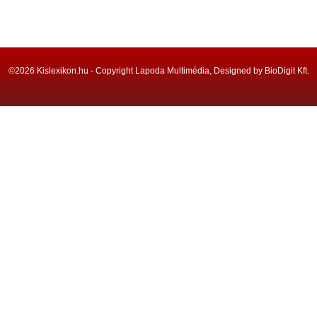
©2026 Kislexikon.hu - Copyright Lapoda Multimédia, Designed by BioDigit Kft.