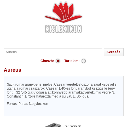
Címszó:
Tartalom:
Aureus
(lat.), római aranypénz, melyet Caesar veretett először a saját képével s
utána a római császárok. Caesar 1/40-es font aranyból készíttette (egy
font = 327,45 g.); utódjai alatt könnyebb aranyakat vertek, mig végre N.
Constantin 1/72-re határozta meg a sulyát. L. Solidus.
Forrás: Pallas Nagylexikon