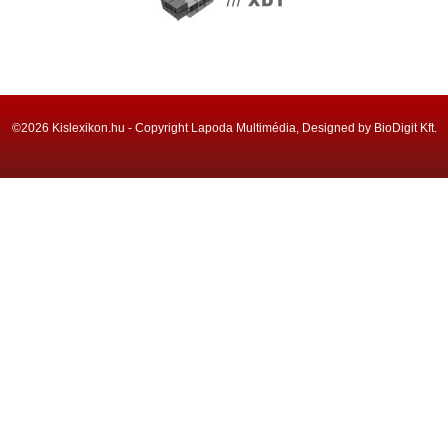
©2026 Kislexikon.hu - Copyright Lapoda Multimédia, Designed by BioDigit Kft.