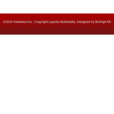
©2026 Kislexikon.hu - Copyright Lapoda Multimédia, Designed by BioDigit Kft.