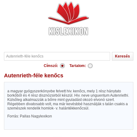
Címszó:
Tartalom:
Autenrieth-féle kenőcs
a magyar gyógyszerkönyvbe felvett hiv. kenőcs, mely 1 rész hánytato
borkőből és 4 rész disznózsirból készül. Hiv. neve unguentum Autenriethi.
Külsőleg alkalmazzák a bőrre mint gyuladást okozó elvonó szert.
Régebben divatosabb volt, ma már kevésbbé használják s talán csakis a
szemészek rendelik homlok- v. halántékkenőcsül.
Forrás: Pallas Nagylexikon