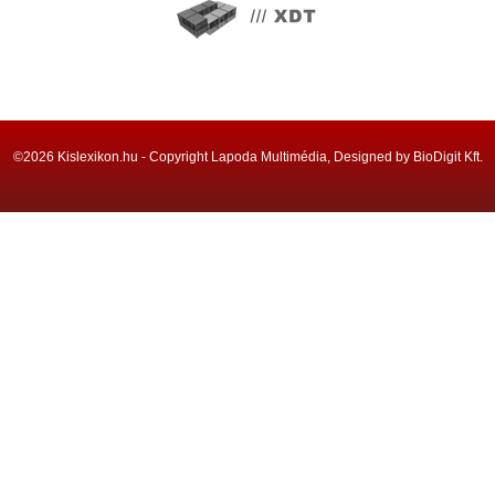
©2026 Kislexikon.hu - Copyright Lapoda Multimédia, Designed by BioDigit Kft.