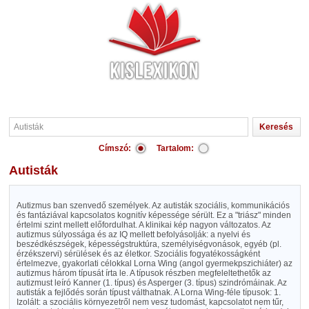
Címszó:
Tartalom:
Autisták
Autizmus ban szenvedő személyek. Az autisták szociális, kommunikációs
és fantáziával kapcsolatos kognitív képessége sérült. Ez a "triász" minden
értelmi szint mellett előfordulhat. A klinikai kép nagyon változatos. Az
autizmus súlyossága és az IQ mellett befolyásolják: a nyelvi és
beszédkészségek, képességstruktúra, személyiségvonások, egyéb (pl.
érzékszervi) sérülések és az életkor. Szociális fogyatékosságként
értelmezve, gyakorlati célokkal Lorna Wing (angol gyermekpszichiáter) az
autizmus három típusát írta le. A típusok részben megfeleltethetők az
autizmust leíró Kanner (1. típus) és Asperger (3. típus) szindrómáinak. Az
autisták a fejlődés során típust válthatnak. A Lorna Wing-féle típusok: 1.
Izolált: a szociális környezetről nem vesz tudomást, kapcsolatot nem tűr,