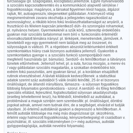
furcsaságai (pl. szagolgatás, kocogtatás) jellemzők. Egyre nyilvánvalóbb
a szociális kapcsolatteremtés és a kommunikáció alapvető sérülése /
fogyatékossága: magányos, a társakat figyelmen kívül hagyja, átgázol
rajtuk, fél, autoagresszív, idegenekkel gátlástalan. A környező világ
megismerésének zavara okozhatja a jellegzetes ragaszkodást az
azonossághoz, a ritkább kóros fokú leválaszthatatlanságot az anyáról, a
frusztráció és félelem kapcsán jelentkező düh- és szorongási rohamokat,
pl. nyilvános helyen. Gyermekeknél a szűk körű, sztereotip érdeklődés
gyakran már szociális tartalommal nem bíró v. funkcionális értelmétől
elvonatkoztatott témákra irányul: pl. térképek, menetrendek, járművek. A
tünetekből egy-egy gyermeknél nem találjuk meg az összeset, és
súlyosságuk is változó. Pl. a régebben abszolút kritériumként értékelt
szemkontaktus hiány csak bizonyos autistákra jellemző. Gyakoribb a
szemkontaktus gyenge v. a szociális funkció szempontjából nem
megfelelő használata (pl. bámulás). Serdülő- és felnőttkorban a látványos
tünetek eltűnhetnek. Jellemző lehet, pl. a suta, furcsa mozgás, a merev és
/ vagy gátlástalan szociális magatartás, a szokatlan érdeklődési kör,
extrém fokú passzivitás, ami gyakran társul, pl. a korábban elsajátított
rutinok elvesztésével. A távlati kilátások kedvezőtlenek: a statisztikai
adatok szerint száz autistából 5 válik önálló felnőtté, 25 ér el bizonyos
önállóságot, de állandó irányításra, támaszra - a súlyosan fogyatékos
többség folyamatos gondoskodásra - szorul. A serdülő- és főleg felnőttkori
speciális ellátást, fejlesztést, foglalkoztatást súlyosan akadályozhatja
(esetleg lehetetlenné teszi), ha féltésből, kíméletből az autistákat, a
problémával a maguk szintjén sem szembesítik: pl. önállóságot, döntési
jogokat adnak, amivel nem tudnak élni, de a segítséget, elvárást el tudják
utasítani. Jó értelmű autistáknál gyakori a depresszió a felnőttkorban. A
felnőtt autisták többsége ma még más diagnózissal (pl. skizofrénia,
értelmi vagy halmozott fogyatékosság, kényszerbetegség) él családban v.
pszichiátriai, ill. szociális intézményben (=> még autizmus, autisták
gyógypedagógiája, autisták nevelési folyamata).