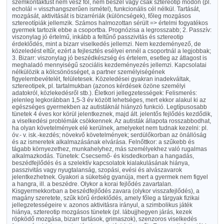
szemkontaktust nem vesz föl, nem beszél vagy csak sztereotip módon (pl.
echolál = visszhangszerűen ismétel), funkcionális cél nélkül. Tartását,
mozgását, aktivitását is bizarrériák (különcségek), főleg mozgásos
sztereotípiák jellemzik. Számos halmozottan sérült => értelmi fogyatékos
gyermek tartozik ebbe a csoportba. Prognózisa a legrosszabb; 2. Passzív:
viszonylag jó értelmű, inkább a feltűnő passzivitás és sztereotip
érdeklődés, mint a bizarr viselkedés jellemzi. Nem kezdeményező, de
közeledést eltűr, ezért a fejlesztés esélyei ennél a csoportnál a legjobbak;
3. Bizarr: viszonylag jó beszédkészség és értelem, esetleg az átlagost is
meghaladó mennyiségű szociális kezdeményezés jellemzi. Kapcsolatai
nélkülözik a kölcsönösséget, a partner személyiségének
figyelembevételét, felületesek. Közeledései gyakran inadekváltak,
sztereotipek, pl. tartalmukban (azonos kérdések özöne személyi
adatokról, közlekedésről stb.). Életkori jellegzetességek: Felismerés:
jelenleg legkorábban 1,5-3 év között lehetséges, mert ekkor alakul ki az
egészséges gyermekben az autistáknál hiányzó funkció. Legtípusosabb
tünetek 4 éves kor körül jelentkeznek, majd ált. jelentős fejlődés kezdődik,
a viselkedési problémák csökkennek. Az autisták állapota rosszabbodhat,
ha olyan követelmények elé kerülnek, amelyeket nem tudnak kezelni: pl.
óv.- v. isk.-kezdés; növekvő követelmények; serdülőkorban az önállóság
és az ismeretek alkalmazásának elvárása. Felnőttkor: a szűkebb és
tágabb környezethez, munkahelyhez, más személyekhez való rugalmas
alkalmazkodás. Tünetek: Csecsemő- és kisdedkorban a hangadás,
beszédfejlődés és a szelektív kapcsolatok kialakulásának hiánya,
passzivitás vagy nyugtalanság, szopási, evési és alvászavarok
jelentkezhetnek. Gyakori a süketség gyanúja, mert a gyermek nem figyel
a hangra, ill. a beszédre. Olykor a korai fejlődés zavartalan.
Kisgyermekkorban a beszédfejlődés zavara (olykor visszafejlődés), a
magány szeretete, szűk körű érdeklődés, amely főleg a tárgyak fizikai
jellegzetességeire v. azonos aktivitásra irányul, a szimbolikus játék
hiánya, sztereotip mozgásos tünetek (pl. lábujjhegyen járás, kezek
röpködő mozgása, bizarr tartások, grimaszok), szenzoros viselkedés