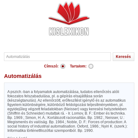
Címszó:
Tartalom:
Automatizálás
A pszich.-ban a folyamatok automatizálása, tudatos ellenőrzés alóli
fokozatos felszabadulása, pl. a gépírás elsajátítása során
(készségtanulás). Az ellenőrzött, erőfeszítést igénylő és az automatikus
figyelem különbségére, különböző feldolgozási teljesítményekben, pl.
egyidejűleg végzett feladatokban (Neisser) vagy keresési helyzetekben
(Shiffrin és Schneider) mutattak rá. - Ir. Lomov, B. F.: Ember és technika.
Bp. 1969.; Simon, H. A.: Korlátozott racionalitás. Bp. 1982.; Neisser, U.:
Megismerés és valóság. Bp. 1984.; Noble, D. F.: Forces of production: A
social history of industrial automatisation. Oxford, 1986.; Nyiri K. (szerk.):
Informatika történetfilozófiai szempontból. Bp. 1990.