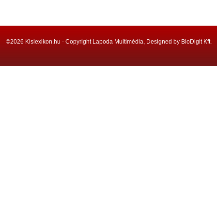
©2026 Kislexikon.hu - Copyright Lapoda Multimédia, Designed by BioDigit Kft.