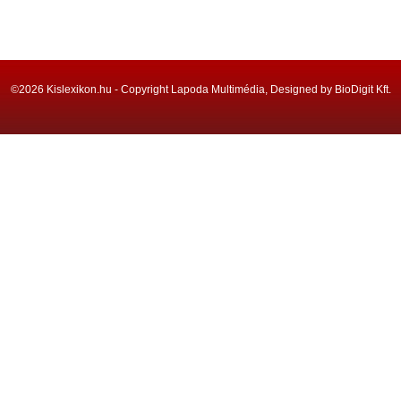
©2026 Kislexikon.hu - Copyright Lapoda Multimédia, Designed by BioDigit Kft.