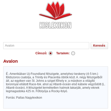
Címszó:
Tartalom:
Avalon
É.-Amerikában Uj-Foundland félszigete, amelyhez keskeny (4-5 km.)
földszoros csatolja, a Trinity és Placentia öblök közt. A. négy félszigetből
áll, az egyiken van St. Johns a sziget főhely e; a másikon a világító
toronnyal ellátott Race-fok. ahol az Atlanti-óceán első kábele végződött (L.
Atlanti-óceán). A félszigetet terméketlen halmok takarják, amely eknek
legmagasbika 425 m. Főfolyója a Rocky-folyó.
Forrás: Pallas Nagylexikon