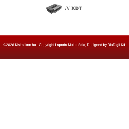
©2026 Kislexikon.hu - Copyright Lapoda Multimédia, Designed by BioDigit Kft.