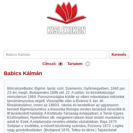
Címszó:
Tartalom:
Babics Kálmán
Bölcsészettudor, főgimn. tanár, szül. Szemerén, Győrmegyében, 1840 jan.
23-án, megh. Budapesten 1886 okt. 22. A vallás- és közoktatásügyi
miniszteriun 1869. Poroszországba küldte az ottani népoktatasi intézetek
tanulmányozása végett. Visszajötte után a fővárosi II. ker. áll.
főreáliskolához, innen az 1880/1. iskolai év kezdetével az ugyanazon
kerületi főgimnáziumhoz a klasszika filologia rendes tanárává nevezték ki.
Itt tanárkodott haláláig. A Kisfaludy-Társaság évlapjaiban, a Tanár-Egyes.
Közlönyében, Nyelvőrben stb. megjelent cikkein kívül önálló munkákat is
adott ki. Ezek: A néptanodai nevelés-oktatás vázlatokban, Baja 1870.
Széptan v. esztétika, a művelt közönség számára, Pozsony 1873. Logika
vagy gondolkodástan. (Budapest 1876, Tettey és társa.) Tapasztalati