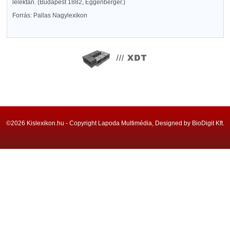
lélektan. (Budapest 1882, Eggenberger.)
Forrás: Pallas Nagylexikon
©2026 Kislexikon.hu - Copyright Lapoda Multimédia, Designed by BioDigit Kft.