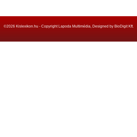
©2026 Kislexikon.hu - Copyright Lapoda Multimédia, Designed by BioDigit Kft.