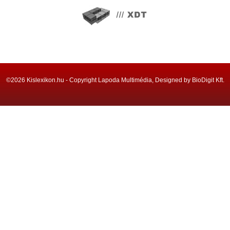
©2026 Kislexikon.hu - Copyright Lapoda Multimédia, Designed by BioDigit Kft.