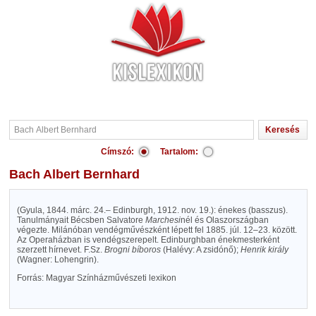
Címszó:
Tartalom:
Bach Albert Bernhard
(Gyula, 1844. márc. 24.– Edinburgh, 1912. nov. 19.): énekes (basszus).
Tanulmányait Bécsben Salvatore
Marchesi
nél és Olaszországban
végezte. Milánóban vendégművészként lépett fel 1885. júl. 12–23. között.
Az Operaházban is vendégszerepelt. Edinburghban énekmesterként
szerzett hírnevet. F.Sz.
Brogni bíboros
(Halévy: A zsidónő);
Henrik király
(Wagner: Lohengrin).
Forrás: Magyar Színházművészeti lexikon