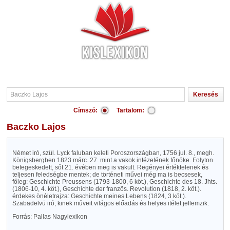
Címszó:
Tartalom:
Baczko Lajos
Német iró, szül. Lyck faluban keleti Poroszországban, 1756 jul. 8., megh.
Königsbergben 1823 márc. 27. mint a vakok intézetének főnöke. Folyton
betegeskedett, sőt 21. évében meg is vakult. Regényei értéktelenek és
teljesen feledségbe mentek; de történeti művei még ma is becsesek,
főleg: Geschichte Preussens (1793-1800, 6 köt.), Geschichte des 18. Jhts.
(1806-10, 4. köt.), Geschichte der französ. Revolution (1818, 2. köt.).
érdekes önéletrajza: Geschichte meines Lebens (1824, 3 köt.).
Szabadelvü iró, kinek műveit világos előadás és helyes itélet jellemzik.
Forrás: Pallas Nagylexikon