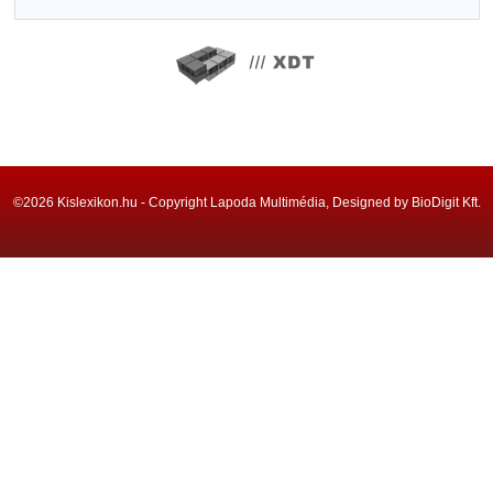
©2026 Kislexikon.hu - Copyright Lapoda Multimédia, Designed by BioDigit Kft.