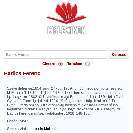
Címszó:
Tartalom:
Badics Ferenc
Székesfehérvár,1854. aug. 27.-Bp. 1939. júl. 18.): irodalomtörténész, az
MTA tagja (l. 1894, r. 1910, t. 1926). 1879-ben szerzett tanári diplomát a
bp.-i egy.-en. 1882-től Újvidéken, majd Bp.-en tanárként, 1894-től a főv.-i
Gyakorló Gimn. ig.-jaként, 1914-1919-ig tanker.-i főig.-ként működött.
Gimn.-i irodalom tkv.-eit évtizedekig használták. Az irodalomtanítással
foglalkozó cikkeit a Magyar Tanügy c. folyóirat közölte. - Ir. Alszeghy Zs.:
Badics Ferenc munkái. Irodalomtört. 1928. 148-155.
Fehér Katalin
Szerkesztette:
Lapoda Multimédia