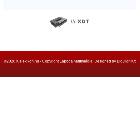
©2026 Kislexikon.hu - Copyright Lapoda Multimédia, Designed by BioDigit Kft.