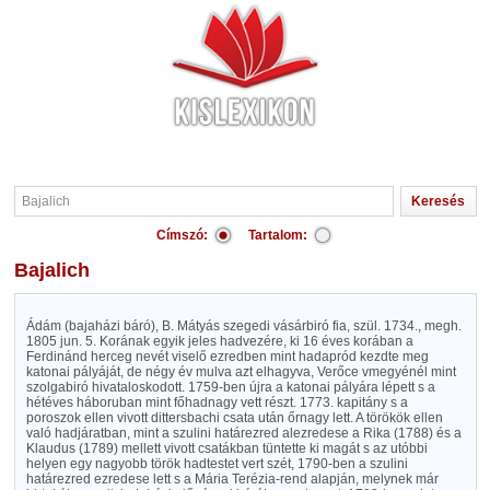
Címszó:
Tartalom:
Bajalich
Ádám (bajaházi báró), B. Mátyás szegedi vásárbiró fia, szül. 1734., megh.
1805 jun. 5. Korának egyik jeles hadvezére, ki 16 éves korában a
Ferdinánd herceg nevét viselő ezredben mint hadapród kezdte meg
katonai pályáját, de négy év mulva azt elhagyva, Verőce vmegyénél mint
szolgabiró hivataloskodott. 1759-ben újra a katonai pályára lépett s a
hétéves háboruban mint főhadnagy vett részt. 1773. kapitány s a
poroszok ellen vivott dittersbachi csata után őrnagy lett. A törökök ellen
való hadjáratban, mint a szulini határezred alezredese a Rika (1788) és a
Klaudus (1789) mellett vivott csatákban tüntette ki magát s az utóbbi
helyen egy nagyobb török hadtestet vert szét, 1790-ben a szulini
határezred ezredese lett s a Mária Terézia-rend alapján, melynek már