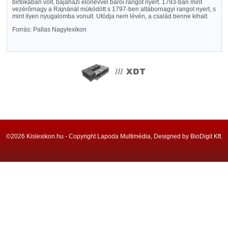
birtokában volt, bajaházi előnévvel bárói rangot nyert. 1793-ban mint
vezérőrnagy a Rajnánál müködött s 1797-ben altábornagyi rangot nyert, s
mint ilyen nyugalomba vonult. Utódja nem lévén, a család benne kihalt.
Forrás: Pallas Nagylexikon
©2026 Kislexikon.hu - Copyright Lapoda Multimédia, Designed by BioDigit Kft.