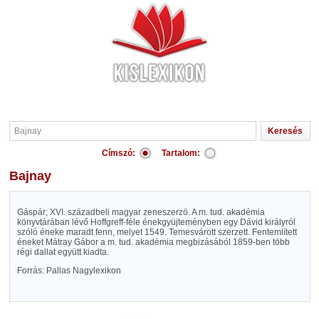
Címszó:
Tartalom:
Bajnay
Gáspár; XVI. századbeli magyar zeneszerzö. A m. tud. akadémia
könyvtárában lévő Hoffgreff-féle énekgyüjteményben egy Dávid királyról
szóló éneke maradt fenn, melyet 1549. Temesvárott szerzett. Fentemlített
éneket Mátray Gábor a m. tud. akadémia megbizásából 1859-ben több
régi dallat együtt kiadta.
Forrás: Pallas Nagylexikon