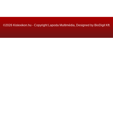
©2026 Kislexikon.hu - Copyright Lapoda Multimédia, Designed by BioDigit Kft.