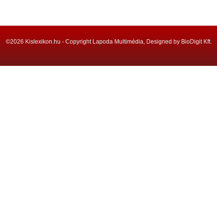
©2026 Kislexikon.hu - Copyright Lapoda Multimédia, Designed by BioDigit Kft.