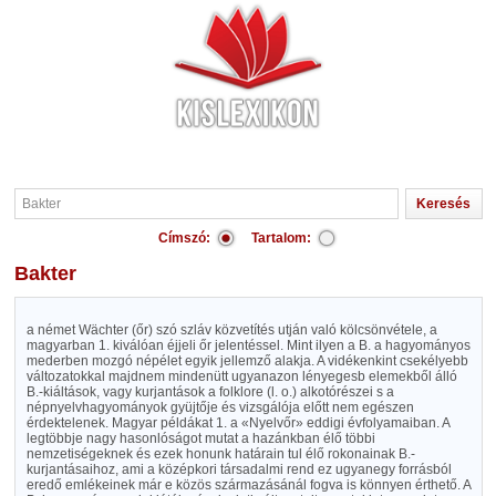
Címszó:
Tartalom:
Bakter
a német Wächter (őr) szó szláv közvetítés utján való kölcsönvétele, a
magyarban 1. kiválóan éjjeli őr jelentéssel. Mint ilyen a B. a hagyományos
mederben mozgó népélet egyik jellemző alakja. A vidékenkint csekélyebb
változatokkal majdnem mindenütt ugyanazon lényegesb elemekből álló
B.-kiáltások, vagy kurjantások a folklore (l. o.) alkotórészei s a
népnyelvhagyományok gyüjtője és vizsgálója előtt nem egészen
érdektelenek. Magyar példákat 1. a «Nyelvőr» eddigi évfolyamaiban. A
legtöbbje nagy hasonlóságot mutat a hazánkban élő többi
nemzetiségeknek és ezek honunk határain tul élő rokonainak B.-
kurjantásaihoz, ami a középkori társadalmi rend ez ugyanegy forrásból
eredő emlékeinek már e közös származásánál fogva is könnyen érthető. A