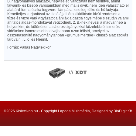
B. hagyományos alakjától, népviseleti változatait nem tekintve, amint
falvaink- és kisebb városainkban még ma is divik, nem igen választható el
alabárd-forma ócska fegyvere, lámpása, esetleg tülke és hü kutyája.
Kenetteljes kurjantásai az illető éjjeli óra kikiáltásán kivül rendesen a
tűzre és vizre való vigyázatot ajánlják a gazda figyelmébe s ezután valami
áhitatos áldás-mondókával végződnek. 2. B.-nek nevezi a magyar nép a
helyenkint, de különösen a sátoros cigányokkal közelebbről ismerős
vidékeken ismeretesebb tolvajbabona azon fétisét, amelyet az
összehasonlító hagyománytanban «grumus merdoe» címszó alatt szokás
tárgyalni. L. o. és Hennil.
Forrás: Pallas Nagylexikon
©2026 Kislexikon.hu - Copyright Lapoda Multimédia, Designed by BioDigit Kft.