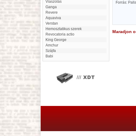
Viaszolás
Forrás: Pal
Ganga
Revere
Aquaviva
Verstan
Hemosztatikus szerek
Maradjon on
Revocatoria actio
King George
Amchur
Szájfa
Babi