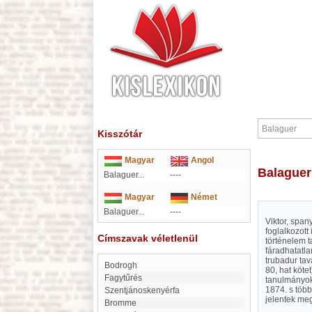
Kisszótár
Magyar
Angol
Balaguer
Balaguer...
----
Magyar
Német
Balaguer...
----
Viktor, span
foglalkozott
Címszavak véletlenül
történelem t
fáradhatatla
trubadur tav
Bodrogh
80, hat kötet
Fagytűrés
tanulmányok)
1874. s töb
Szentjánoskenyérfa
jelentek me
Bromme