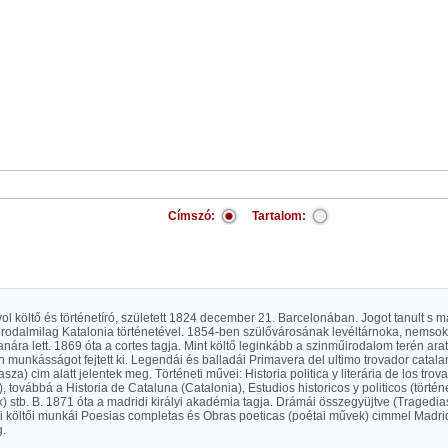
Címszó:
Tartalom:
yol költő és történetíró, született 1824 december 21. Barcelonában. Jogot tanult s m
 irodalmilag Katalonia történetével. 1854-ben szülővárosának levéltárnoka, nemsok
anára lett. 1869 óta a cortes tagja. Mint költő leginkább a szinműirodalom terén arat
n munkásságot fejtett ki. Legendái és balladái Primavera del ultimo trovador catalan
asza) cim alatt jelentek meg. Történeti művei: Historia politica y literária de los tr
), továbbá a Historia de Cataluna (Catalonia), Estudios historicos y politicos (történet
 stb. B. 1871 óta a madridi királyi akadémia tagja. Drámái összegyüjtve (Tragedi
bi költői munkái Poesias completas és Obras poeticas (poétai művek) cimmel Madr
g.