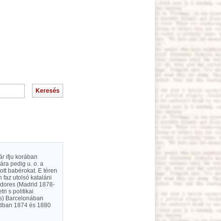
ár ifju korában
ára pedig u. o. a
ott babérokat. E téren
 faz utolsó kataláni
ovadores (Madrid 1878-
ri s politikai
as) Barcelonában
idban 1874 és 1880