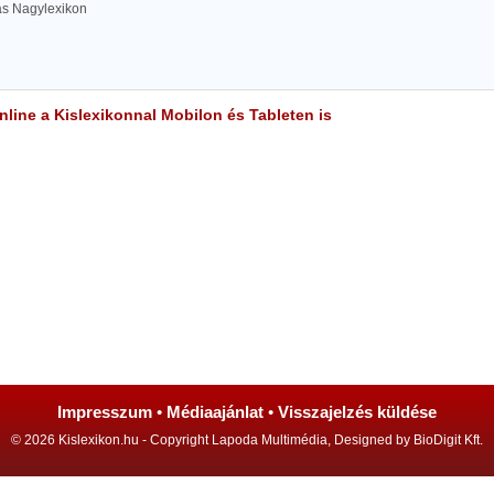
las Nagylexikon
line a Kislexikonnal Mobilon és Tableten is
Impresszum
•
Médiaajánlat
•
Visszajelzés küldése
© 2026 Kislexikon.hu - Copyright Lapoda Multimédia, Designed by BioDigit Kft.