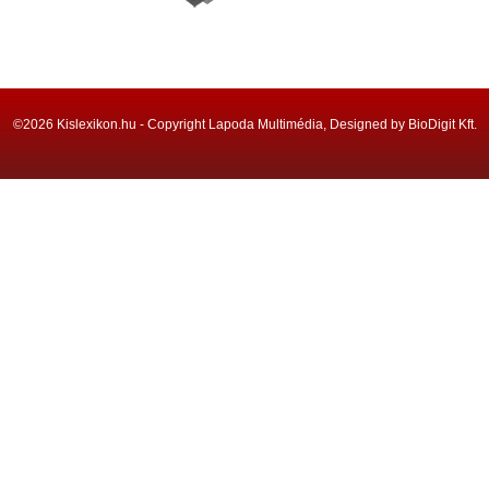
©2026 Kislexikon.hu - Copyright Lapoda Multimédia, Designed by BioDigit Kft.