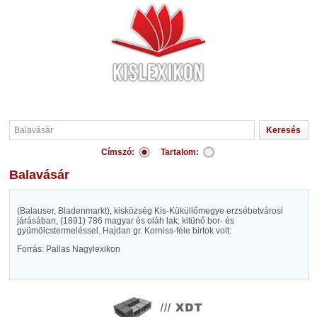
Címszó:
Tartalom:
Balavásár
(Balauser, Bladenmarkt), kisközség Kis-Küküllőmegye erzsébetvárosi
járásában, (1891) 786 magyar és oláh lak; kitünő bor- és
gyümölcstermeléssel. Hajdan gr. Korniss-féle birtok volt:
Forrás: Pallas Nagylexikon