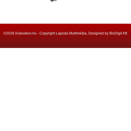
©2026 Kislexikon.hu - Copyright Lapoda Multimédia, Designed by BioDigit Kft.