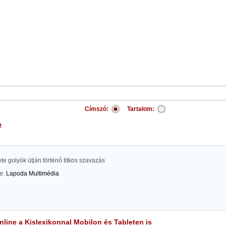
Címszó:
Tartalom:
e
ete golyók útján történő titkos szavazás
te:
Lapoda Multimédia
line a Kislexikonnal Mobilon és Tableten is