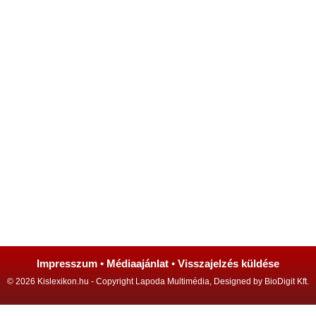
Impresszum
•
Médiaajánlat
•
Visszajelzés küldése
© 2026 Kislexikon.hu - Copyright Lapoda Multimédia, Designed by BioDigit Kft.