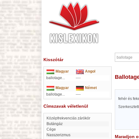
Kisszótár
Magyar
Angol
ballotag
ballotage...
----
Magyar
Német
ballotage...
----
fehér és fek
Címszavak véletlenül
Szerkesztet
középfrekvenciás zárókör
butángáz
Cége
nasszerizmus
Maradjon on