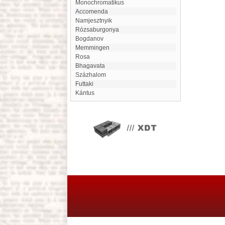
monochromatikus
Accomenda
Namjesztnyik
Rózsaburgonya
Bogdanov
Memmingen
Rosa
Bhagavata
Százhalom
Futtaki
kántus