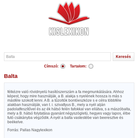
Címszó:
Tartalom:
Balta
félkézre való rövidnyelü hasítószerszám a fa megmunkálására. Ahhoz
képest, hogy mire használják, a B. alakja s nyelének hossza is más s
másféle szokott lenni. A B. a tűzoltók bontóeszköze s e célra többféle
alakban használják, van t. i. szivattyus B., mely a nyél alján
padolatfeszítővel és az ék hátsó felén fafokkal van ellátva, s a mászóbalta,
mely a B. hátsó folytatása gyanánt négyszögletü, hegyes vagy lapos, élbe
futó csákányba végződik. A nyél a balta vastestébe van beeresztve és
beékelve.
Forrás: Pallas Nagylexikon