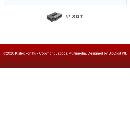
©2026 Kislexikon.hu - Copyright Lapoda Multimédia, Designed by BioDigit Kft.