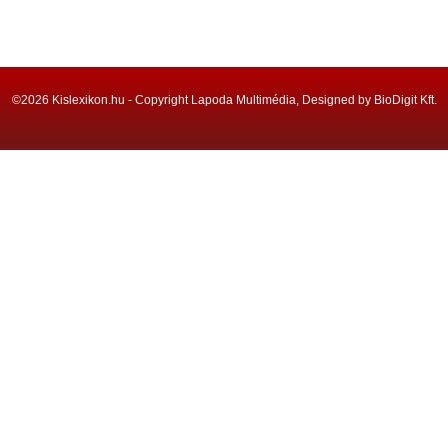
©2026 Kislexikon.hu - Copyright Lapoda Multimédia, Designed by BioDigit Kft.