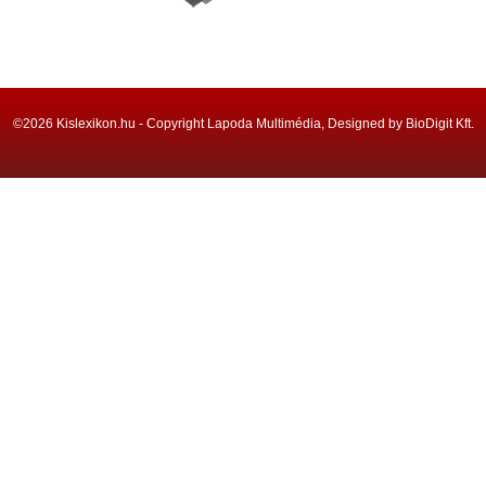
©2026 Kislexikon.hu - Copyright Lapoda Multimédia, Designed by BioDigit Kft.