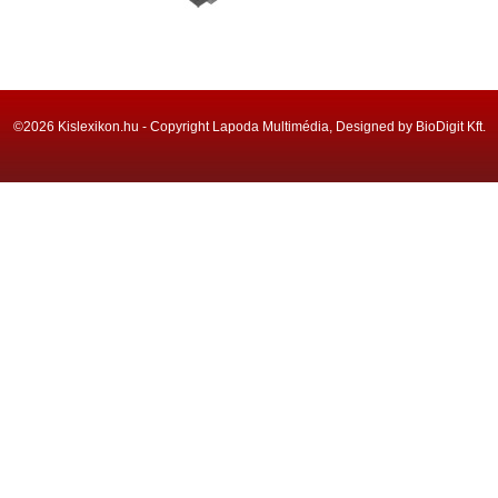
©2026 Kislexikon.hu - Copyright Lapoda Multimédia, Designed by BioDigit Kft.