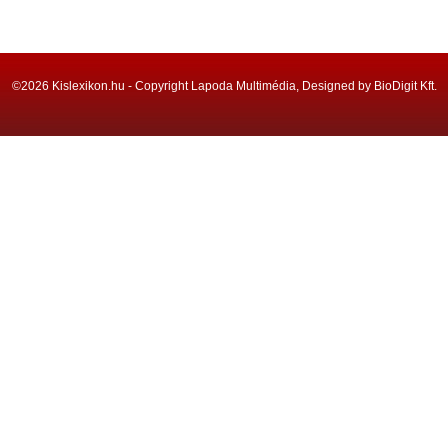
©2026 Kislexikon.hu - Copyright Lapoda Multimédia, Designed by BioDigit Kft.