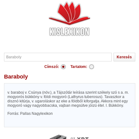
Címszó:
Tartalom:
Baraboly
v. baraboj v. Csúnya (növ.), a Tájszótár leírása szerint székely szó s a. m.
mogyorós bükköny v. földi mogyoró (Lathyrus tuberosus). Tavaszkor a
disznó kitúrja, v. ugaroláskor az eke a földből kiforgatja. Akkora mint egy
mogyoró vagy nagyobbacska, vajban megsütve jóizü étel. l. Bükköny.
Forrás: Pallas Nagylexikon