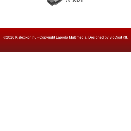
©2026 Kislexikon.hu - Copyright Lapoda Multimédia, Designed by BioDigit Kft.