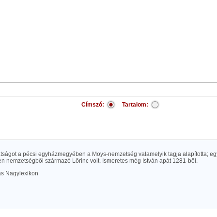
Címszó:
Tartalom:
átságot a pécsi egyházmegyében a Moys-nemzetség valamelyik tagja alapította; egy
n nemzetségből származó Lőrinc volt. Ismeretes még István apát 1281-ből.
las Nagylexikon