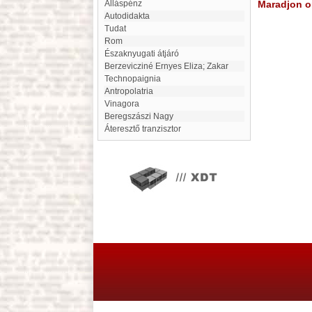
Álláspénz
Maradjon on
autodidakta
tudat
Rom
Északnyugati átjáró
Berzevicziné Ernyes Eliza; Zakar
technopaignia
Antropolatria
Vinagora
Beregszászi Nagy
áteresztő tranzisztor