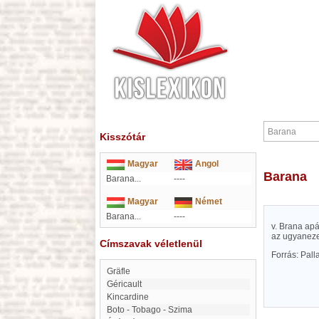
Kisszótár
Magyar
Angol
Barana
Barana...
----
Magyar
Német
Barana...
----
v. Brana ap
az ugyaneze
Címszavak véletlenül
Forrás: Pal
Gräfle
Géricault
Kincardine
Boto - Tobago - Szima