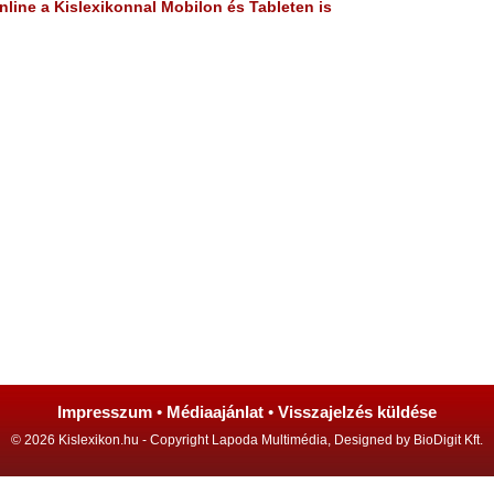
line a Kislexikonnal Mobilon és Tableten is
Impresszum
•
Médiaajánlat
•
Visszajelzés küldése
© 2026 Kislexikon.hu - Copyright Lapoda Multimédia, Designed by BioDigit Kft.