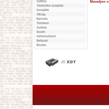
Szifilisz
Maradjon on
távközlési szolgálat
Sorsjáték
Síkság
Barnutiu
Timoleon
Aszfixia
inzulin
Adminisztráció
Bellarad
Büszke