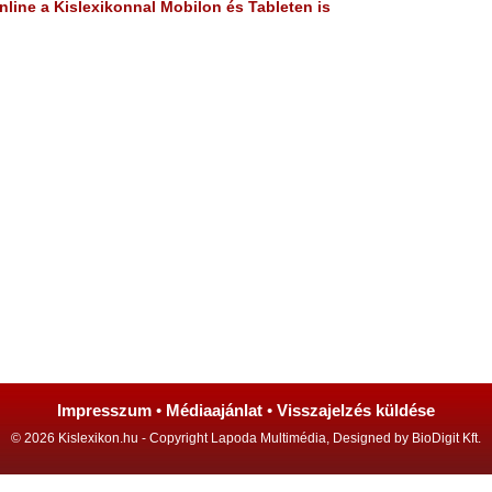
line a Kislexikonnal Mobilon és Tableten is
Impresszum
•
Médiaajánlat
•
Visszajelzés küldése
© 2026 Kislexikon.hu - Copyright Lapoda Multimédia, Designed by BioDigit Kft.