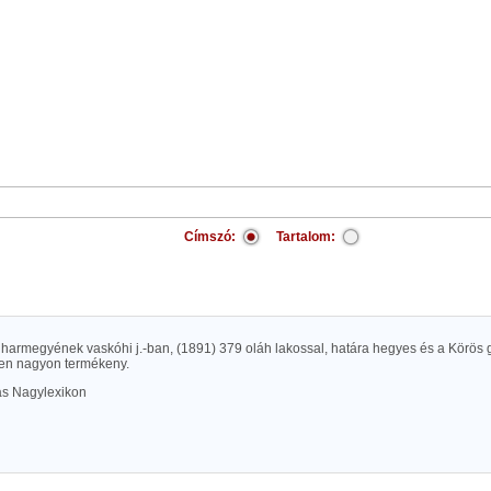
Címszó:
Tartalom:
harmegyének vaskóhi j.-ban, (1891) 379 oláh lakossal, határa hegyes és a Körös g
en nagyon termékeny.
las Nagylexikon