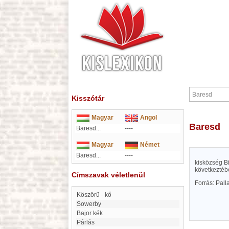
Kisszótár
Magyar
Angol
Baresd
Baresd...
----
Magyar
Német
Baresd...
----
kisközség Bi
következtéb
Címszavak véletlenül
Forrás: Pal
Köszörü - kő
Sowerby
Bajor kék
Párlás