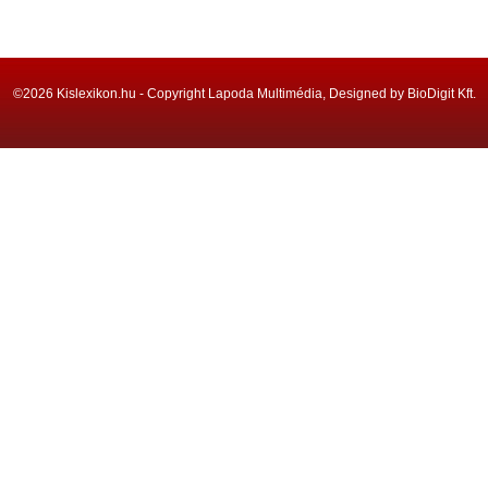
©2026 Kislexikon.hu - Copyright Lapoda Multimédia, Designed by BioDigit Kft.