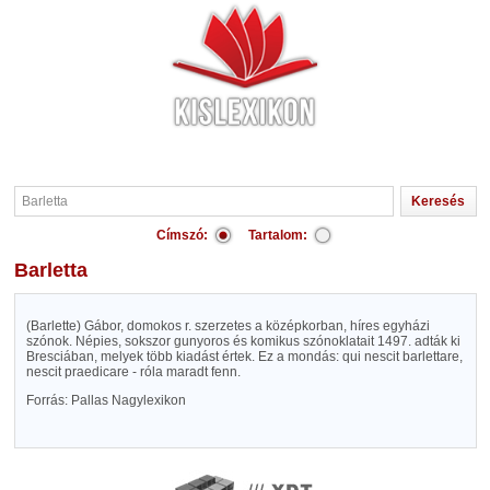
Címszó:
Tartalom:
Barletta
(Barlette) Gábor, domokos r. szerzetes a középkorban, híres egyházi
szónok. Népies, sokszor gunyoros és komikus szónoklatait 1497. adták ki
Bresciában, melyek több kiadást értek. Ez a mondás: qui nescit barlettare,
nescit praedicare - róla maradt fenn.
Forrás: Pallas Nagylexikon