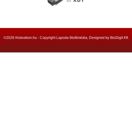
©2026 Kislexikon.hu - Copyright Lapoda Multimédia, Designed by BioDigit Kft.