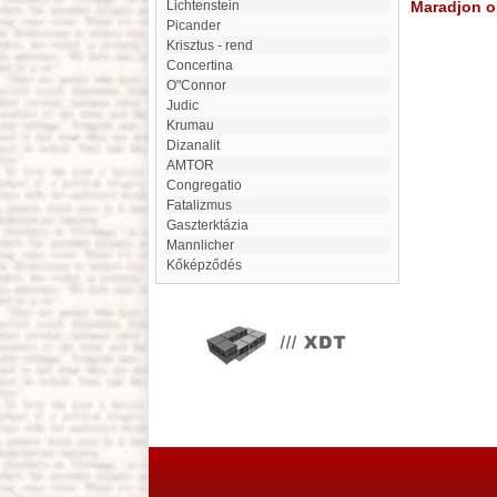
Lichtenstein
Maradjon on
Picander
Krisztus - rend
Concertina
O"Connor
Judic
Krumau
Dizanalit
AMTOR
congregatio
fatalizmus
Gaszterktázia
mannlicher
Kőképződés