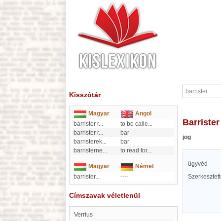
Kisszótár
Magyar
Angol
barrister
barrister r
...
to be calle
...
barrister r
...
bar
jog
barristerek
...
bar
barristerne
...
to read for
...
ügyvéd
Magyar
Német
barrister...
----
Szerkesztet
Címszavak véletlenül
Verrius