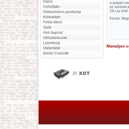
dajna
a polgári ne
Cohortatio
az
Aureliá
t 
29.) az első
Kétnyomásos gazdaság
Kolmarden
Forrás: Mag
Petrik Albert
Gyök
Alsó tagozat
Utriculariaceae
Lützelburg
Maradjon on
hietométer
Bühler Charlotte