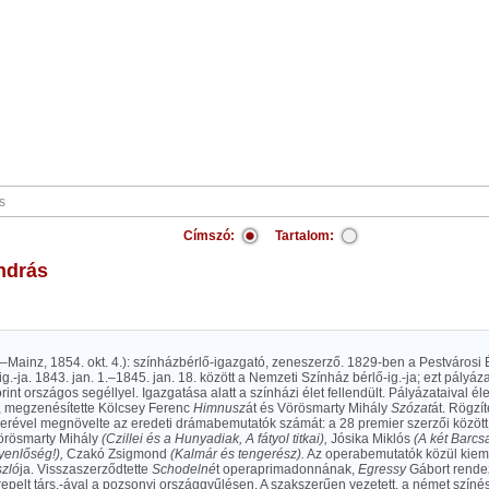
Címszó:
Tartalom:
András
–Mainz, 1854. okt. 4.): színházbérlő-igazgató, zeneszerző. 1829-ben a Pestvárosi 
ig.-ja. 1843. jan. 1.–1845. jan. 18. között a Nemzeti Színház bérlő-ig.-ja; ezt pályáza
int országos segéllyel. Igazgatása alatt a színházi élet fellendült. Pályázataival é
t, megzenésítette Kölcsey Ferenc
Himnusz
át és Vörösmarty Mihály
Szózat
át. Rögzít
erével megnövelte az eredeti drámabemutatók számát: a 28 premier szerzői között v
örösmarty Mihály
(Czillei és a Hunyadiak, A fátyol titkai),
Jósika Miklós
(A két Barcsa
yenlőség!),
Czakó Zsigmond
(Kalmár és tengerész).
Az operabemutatók közül kieme
zló
ja. Visszaszerződtette
Schodelné
t operaprimadonnának,
Egressy
Gábort rende
repelt társ.-ával a pozsonyi országgyűlésen. A szakszerűen vezetett, a német színész