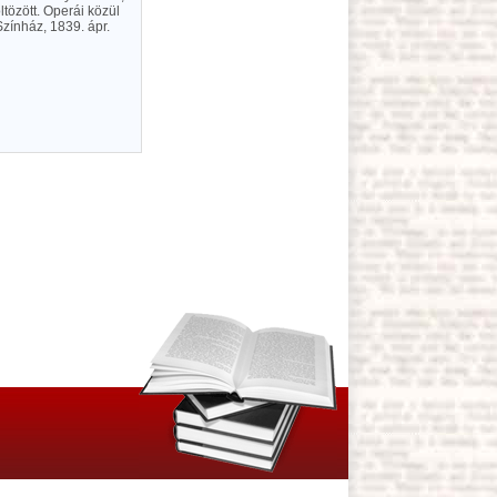
ltözött. Operái közül
zínház, 1839. ápr.