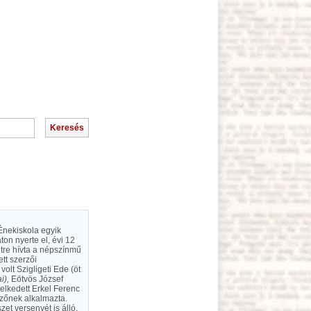
Énekiskola egyik
ton nyerte el, évi 12
letre hívta a népszínmű
ett szerzői
olt Szigligeti Ede (öt
i),
Eötvös József
lkedett Erkel Ferenc
zőnek alkalmazta.
et versenyét is álló,