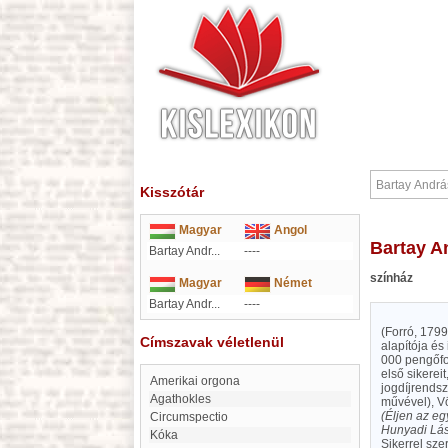
Kisszótár
Magyar
Angol
Bartay 
Bartay Andr...
----
színház
Magyar
Német
Bartay Andr...
----
(Forró, 1799
Címszavak véletlenül
alapítója és 
000 pengőfor
első sikerei
Amerikai orgona
jogdíjrendsz
Agathokles
művével), V
(Éljen az eg
Circumspectio
Hunyadi Lás
Kóka
Sikerrel sze