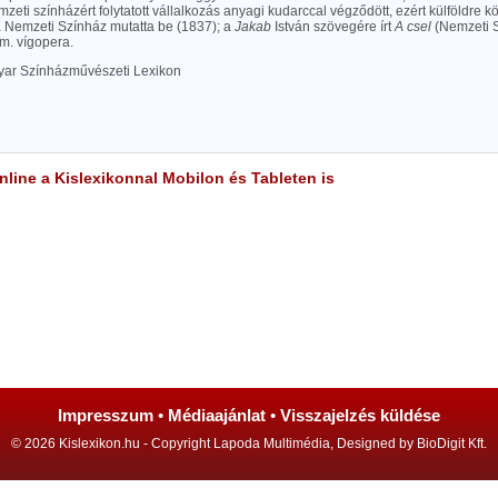
mzeti színházért folytatott vállalkozás anyagi kudarccal végződött, ezért külföldre kö
a Nemzeti Színház mutatta be (1837); a
Jakab
István szövegére írt
A csel
(Nemzeti S
 m. vígopera.
yar Színházművészeti Lexikon
line a Kislexikonnal Mobilon és Tableten is
Impresszum
•
Médiaajánlat
•
Visszajelzés küldése
© 2026 Kislexikon.hu - Copyright Lapoda Multimédia, Designed by BioDigit Kft.