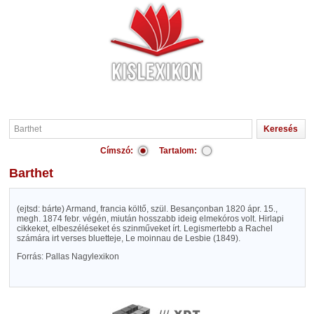
Címszó:
Tartalom:
Barthet
(ejtsd: bárte) Armand, francia költő, szül. Besançonban 1820 ápr. 15.,
megh. 1874 febr. végén, miután hosszabb ideig elmekóros volt. Hirlapi
cikkeket, elbeszéléseket és szinműveket írt. Legismertebb a Rachel
számára irt verses bluetteje, Le moinnau de Lesbie (1849).
Forrás: Pallas Nagylexikon