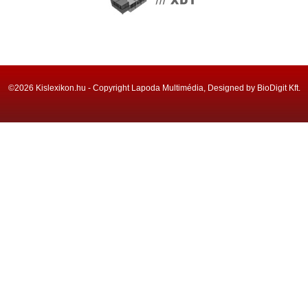
©2026 Kislexikon.hu - Copyright Lapoda Multimédia, Designed by BioDigit Kft.