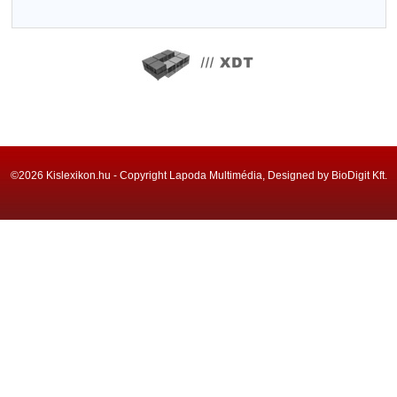
©2026 Kislexikon.hu - Copyright Lapoda Multimédia, Designed by BioDigit Kft.