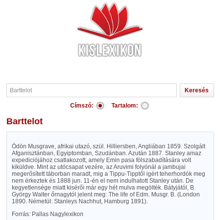
Címszó:
Tartalom:
Barttelot
Ödön Musgrave, afrikai utazó, szül. Hilliersben, Angliában 1859. Szolgált
Afganisztánban, Egyiptomban, Szudánban. Azután 1887. Stanley amaz
expediciójához csatlakozott, amely Emin pasa fölszabadítására volt
kiküldve. Mint az utócsapat vezére, az Aruvimi folyónál a jambujai
megerősített táborban maradt, mig a Tippu-Tipptől igért teherhordók meg
nem érkeztek és 1888 jun. 11-én el nem indulhatott Stanley után. De
kegyetlensége miatt kisérői már egy hét mulva megölték. Bátyjától, B.
György Walter őrnagytól jelent meg: The life of Edm. Musgr. B. (London
1890. Németül: Stanleys Nachhut, Hamburg 1891).
Forrás: Pallas Nagylexikon