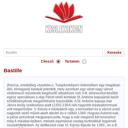
Címszó:
Tartalom:
Bastille
(francia, eredetileg «bastide»). Tulajdonképeni érteimében egy magában
álló, kimagasló bastyát jelentett, mely azonban egy várat vagy várost
védelmező műveknek kiegészítő alkatrésze volt. A B. elnevezést később
egész speciálisan a régi Párist védő körfalak St. Antoine kapujánál épült
erődítményének megjelölésére használták. A St. Antoine kapuja már
János király uralkodása alatt (1350-1364) két nagyobb bástyatoronnyal
volt megerősítve. V. Károly e bástyákról egy, a környéket és a várost uraló
nagyobb védő művet akart alkotni és e célból 1369. Hugues Aubriot-nak,
a párisi prévotnak megparancsolta, hogy a már meglevő két toronyhoz
még 6 másikat építsen, melyek egymással vastag kurtinákkal legyenek
összeköttetésben. Az építkezést csak VI. Károly fejezte be 1383., és a B.