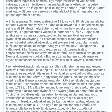
ezen időtől fogva már nemcsak egy megerősített kapu volt, hanem
valóságos vár és mint ilyen is használtatott úgy a külső, mint a belső
ellenség ellen, de főleg mint politikai foglyok börtöne. (Már építője Aubriot
mint fogoly ült benne eretnekség vádja alatt.) A B. falai nagyjában egy
parallelogrammot alkottak.
A B. hosszusága 34 toise, szélessége 18 toise volt. 10 láb vastag falaiban
börtönök voltak elhelyezve; ez utóbbiak az udvar alá is kiterjedtek, talaja
szine alatt 19 lábnyi mélységben sötet nyirkos helyiségeket alkotva
(cachots). Legtömöttebbek voltak a B. börtönei XIV. és XV. Lajos alatt,
amikor nem is annyira gonosztevőket, hanem politikai foglyokat,
gyanusított, önkényüleg, a Lettres de cachet»-k alapján letartóztatott
egyéniségeket tartottak ott évekig, sőt sokszor élethossziglan, minden
birói kihallgatás nélkül elfogta. A foglyok száma 10-20-tól egész 60-70-ig
váltakozott, kiket legnagyobb részben az irók, zsurnaliszták,
könyvkereskedők és könyvnyomtatók köréből, az inquizició szolgáltatott.
Nemcsak személyek voltak a B.-ban elzárva, hanem az udvarnak és
egyes hatalmasoknak nem tetsző műveik is, mint könyvek, kéziratok stb.
Ilyen elkobzott iratok halomszámra jöttek a B. lebontásánál napfényre.
Nem volt tehát csoda, ha a nép a B.-ban az önkényuralom egyik hathatós
támaszát és eszközét látta és mint ilyent, teljes szivéből gyülölte, csak az
alkalmas pilianatot: várván, hogy szolgaságának jelét megsemmisítse.
Azért is a Bastillenak a francia forradalom kitörésének első napjaiban
esnie kellett. A népszerü Nenker miniszter elbocsátása miatt fölingerült
tömeg 1789 jul. 14. a B. ellen nyomult, mely-nek őrsége akkor de Launay
kormányzó alatt 80 hadastyánból és a svájci gárda 40 emberéből állott.
Több órai lövöldözés után az ostromló tömeg,. miután már nagyobb
veszteségeket szenvedett, a katonaság egy része által is segítve,
rohamot. intézett a várfalak ellen. De Lannay ekkor szabad elvonulás
föltétele alatt átadta a B.-t, de úgy ő maga mint többen a védők közül
lemészároltattak és fejeik lándzsákra tüzve, körülhordoztattak. A