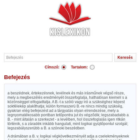
Címszó:
Tartalom:
Befejezés
a beszédnek, értekezésnek, levélnek és más irásműnek végső része,
mely a megbeszélés eredményét összefoglalja, hathatósan kiemeli s a
közönséggel elfogadtatja. A B.-t a szóló vagy iró a szükséghez képest
sokfélekép alakíthatja; külön formaszerü B.-re nincs mindig szükség,
gyakran elég befejezést ad a tárgyalás olyan elrendezése, mely a
legnyomatékosabb pontban tetőpontra jut és végződik; legszabadabb a
B. - mint általán a szerkezet - a levélben, hol összefoglalás igen ritkán
történik, s a záradék inkább hangulati, mint logikai gyüjtőpontul szolgál;
legszabályszerübb a B. a szónoki beszédben.
A drámában a B. v. logikai végkövetkezményét adja a cselekményeknek