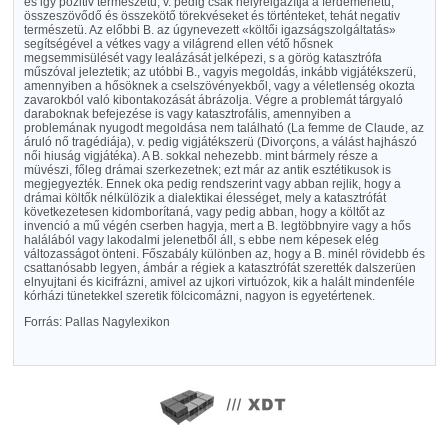
és igy pozitiv természetü, v. pedig csak helyreigazítja a ferdemenetü,
összeszövődő és összekötő törekvéseket és történteket, tehát negativ
természetü. Az előbbi B. az úgynevezett «költői igazságszolgáltatás»
segítségével a vétkes vagy a világrend ellen vétő hősnek
megsemmisülését vagy lealázását jelképezi, s a görög katasztrófa
műszóval jeleztetik; az utóbbi B., vagyis megoldás, inkább vigjátékszerü,
amennyiben a hősöknek a cselszövényekből, vagy a véletlenség okozta
zavarokból való kibontakozását ábrázolja. Végre a problemát tárgyaló
daraboknak befejezése is vagy katasztrofális, amennyiben a
problemának nyugodt megoldása nem található (La femme de Claude, az
áruló nő tragédiája), v. pedig vigjátékszerü (Divorçons, a válást hajhászó
női hiuság vigjátéka). A B. sokkal nehezebb. mint bármely része a
müvészi, főleg drámai szerkezetnek; ezt már az antik esztétikusok is
megjegyezték. Ennek oka pedig rendszerint vagy abban rejlik, hogy a
drámai költők nélkülözik a dialektikai élességet, mely a katasztrófát
következetesen kidomborítaná, vagy pedig abban, hogy a költőt az
invenció a mű végén cserben hagyja, mert a B. legtöbbnyire vagy a hős
halálából vagy lakodalmi jelenetből áll, s ebbe nem képesek elég
változasságot önteni. Főszabály különben az, hogy a B. minél rövidebb és
csattanósabb legyen, ámbár a régiek a katasztrófát szerették dalszerüen
elnyujtani és kicifrázni, amivel az ujkori virtuózok, kik a halált mindenféle
kórházi tünetekkel szeretik fölcicomázni, nagyon is egyetértenek.
Forrás: Pallas Nagylexikon