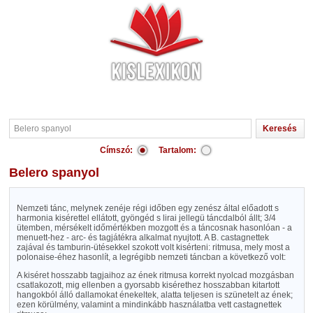
Címszó:
Tartalom:
Belero spanyol
Nemzeti tánc, melynek zenéje régi időben egy zenész által előadott s
harmonia kisérettel ellátott, gyöngéd s lirai jellegü táncdalból állt; 3/4
ütemben, mérsékelt időmértékben mozgott és a táncosnak hasonlóan - a
menuett-hez - arc- és tagjátékra alkalmat nyujtott. A B. castagnettek
zajával és tamburin-ütésekkel szokott volt kisérteni: ritmusa, mely most a
polonaise-éhez hasonlít, a legrégibb nemzeti táncban a következő volt:
A kiséret hosszabb tagjaihoz az ének ritmusa korrekt nyolcad mozgásban
csatlakozott, mig ellenben a gyorsabb kisérethez hosszabban kitartott
hangokból álló dallamokat énekeltek, alatta teljesen is szünetelt az ének;
ezen körülmény, valamint a mindinkább használatba vett castagnettek