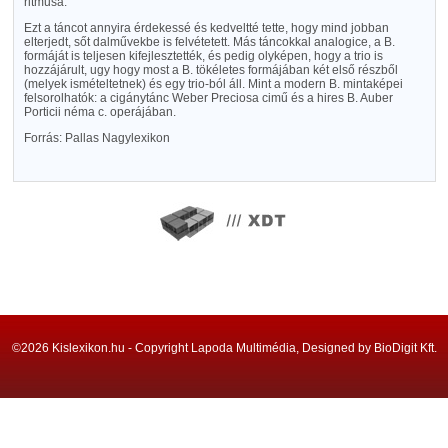
ritmusa:
Ezt a táncot annyira érdekessé és kedveltté tette, hogy mind jobban
elterjedt, sőt dalművekbe is felvétetett. Más táncokkal analogice, a B.
formáját is teljesen kifejlesztették, és pedig olyképen, hogy a trio is
hozzájárult, ugy hogy most a B. tökéletes formájában két első részből
(melyek ismételtetnek) és egy trio-ból áll. Mint a modern B. mintaképei
felsorolhatók: a cigánytánc Weber Preciosa cimű és a hires B. Auber
Porticii néma c. operájában.
Forrás: Pallas Nagylexikon
©2026 Kislexikon.hu - Copyright Lapoda Multimédia, Designed by BioDigit Kft.