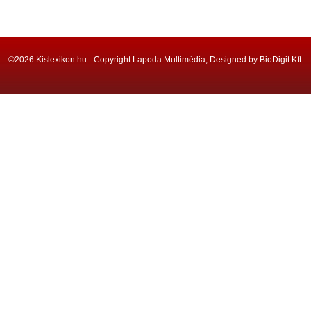
©2026 Kislexikon.hu - Copyright Lapoda Multimédia, Designed by BioDigit Kft.