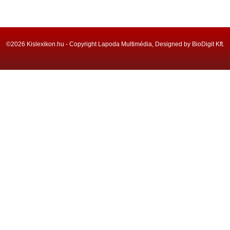
©2026 Kislexikon.hu - Copyright Lapoda Multimédia, Designed by BioDigit Kft.