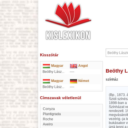
Kisszótár
Magyar
Angol
Beöthy 
Beöthy Lász...
----
színház
Magyar
Német
Beöthy Lász...
----
(Bp., 1873. 
Címszavak véletlenül
Szidi színés
1898-ban a M
Színházat ve
Conyza
rendezett. 1
Plantigrada
megvásárolt
vezérig.-ja 
Roche
bukásakor vi
Avelro
úrrá lenni 