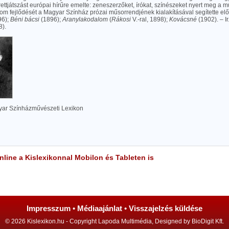
ettjátszást európai hírűre emelte: zeneszerzőket, írókat, színészeket nyert meg a m
om fejlődését a Magyar Színház prózai műsorrendjének kialakításával segítette el
96);
Béni bácsi
(1896);
Aranylakodalom
(
Rákosi
V.-ral, 1898);
Kovácsné
(1902). – Ir
8).
yar Színházművészeti Lexikon
line a Kislexikonnal Mobilon és Tableten is
Impresszum
•
Médiaajánlat
•
Visszajelzés küldése
© 2026 Kislexikon.hu - Copyright Lapoda Multimédia, Designed by BioDigit Kft.