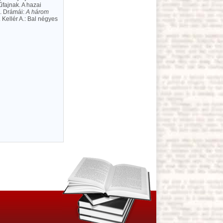
űfajnak. A hazai
ő. Drámái:
A három
. Kellér A.: Bal négyes