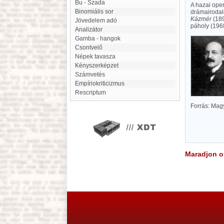
Bu - Szada
A hazai oper
Binomiális sor
drámairodal
Kázmér
(18
Jövedelem adó
páholy (196
Analizátor
Gamba - hangok
Csontvelő
népek tavasza
Kényszerképzet
Számvetés
empíriokriticizmus
Rescriptum
Forrás: Mag
Maradjon on