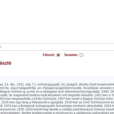
Címszó:
Tartalom:
László
ápr. 13.–Bp., 1931. máj. 7.): színházigazgató, író, újságíró.
Beöthy
Zsolt irodalomtör
znő fia. Jogot hallgatott Bp.-en. Pályáját újságíróként kezdte. Novellákat, verseket, s
agyar Színház ig.-ja lett, és a válságban levő intézményt felvirágoztatta. 1900–1
zette, de magánéleti botlása miatt kénytelen volt megválni állásától. 1901-ben a 
903-ban megalapította a Király Színházat. 1907-ben ismét a Magyar Színház élére 
. 1916-ban egy ideig a Népoperát is igazgatta. 1918-ban az Unió Színházüzemi és
lett. 1923-ban a Budapesti Színigazgatók Szövetsége elnökévé választották. 1924-
sszavonult. 1926–1928 között még átvette a csődbe jutott Belvárosi Színház irányít
a nehézségeken. Beöthy tevékenységét a művészet és a vállalkozás egészséges eg