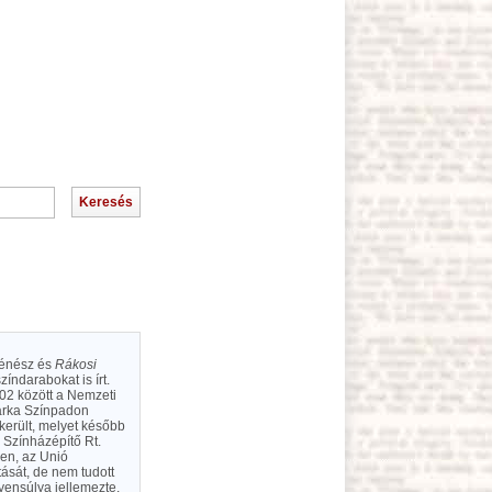
ténész és
Rákosi
zíndarabokat is írt.
902 között a Nemzeti
Tarka Színpadon
került, melyet később
 Színházépítő Rt.
ben, az Unió
ását, de nem tudott
yensúlya jellemezte.